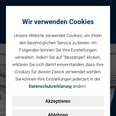
Wir verwenden Cookies
Unsere Website verwendet Cookies, um Ihnen
den bestmöglichen Service zu bieten. Im
Folgenden können Sie Ihre Einstellungen
Parken
verwalten. Indem Sie auf "Bestätigen" klicken,
Karriere bei PBW
Reservieren
erklären Sie sich damit einverstanden, dass Ihre
Geschäftspartner
Cookies für diesen Zweck verwendet werden.
Fahrradparken
Sie können Ihre Einstellungen jederzeit in der
Parkraumbewirtschaftung
Services
Datenschutzerklärung
ändern.
Elektromobilität
Über uns
Akzeptieren
Smart Mobility Hubs
Karriere
Nachhaltigkeit & PV
Kontakt
Ablehnen