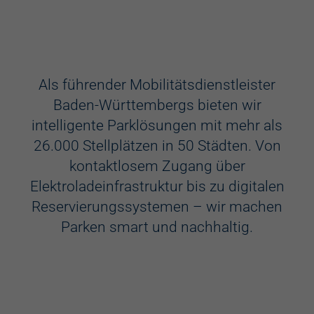
Ausstattung
Aufzug
Als führender Mobilitätsdienstleister
Baden-Württembergs bieten wir
Videokameras
intelligente Parklösungen mit mehr als
Schülerkunst
26.000 Stellplätzen in 50 Städten. Von
kontaktlosem Zugang über
WC
Elektroladeinfrastruktur bis zu digitalen
Behindertenstellplätze
Reservierungssystemen – wir machen
Parken smart und nachhaltig.
Familienstellplätze
Kennzeichenerkennung
Elektroladestation