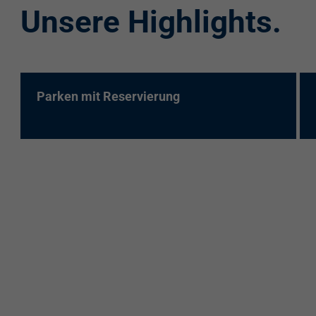
Unsere Highlights.
re:charge-Karte
EnBW Mobility
Spontanladen
Parken mit Reservierung