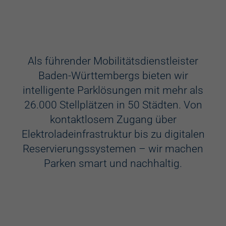
Ausstattung
Aufzug
Als führender Mobilitätsdienstleister
Baden-Württembergs bieten wir
Videokameras
intelligente Parklösungen mit mehr als
Schülerkunst
26.000 Stellplätzen in 50 Städten. Von
kontaktlosem Zugang über
WC
Elektroladeinfrastruktur bis zu digitalen
Behindertenstellplätze
Reservierungssystemen – wir machen
Parken smart und nachhaltig.
Familienstellplätze
Kennzeichenerkennung
Elektroladestation