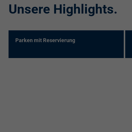
Unsere Highlights.
re:charge-Karte
EnBW Mobility
Spontanladen
Parken mit Reservierung