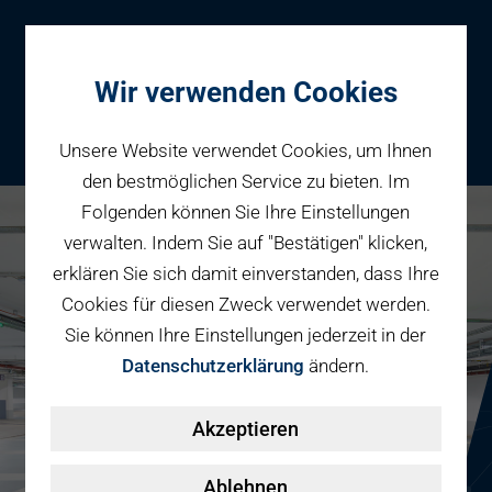
Wir verwenden Cookies
Unsere Website verwendet Cookies, um Ihnen
den bestmöglichen Service zu bieten. Im
Folgenden können Sie Ihre Einstellungen
Parken
verwalten. Indem Sie auf "Bestätigen" klicken,
Karriere bei PBW
Reservieren
erklären Sie sich damit einverstanden, dass Ihre
Geschäftspartner
Cookies für diesen Zweck verwendet werden.
Fahrradparken
Sie können Ihre Einstellungen jederzeit in der
Parkraumbewirtschaftung
Services
Datenschutzerklärung
ändern.
Elektromobilität
Über uns
Akzeptieren
Smart Mobility Hubs
Karriere
Nachhaltigkeit & PV
Kontakt
Ablehnen