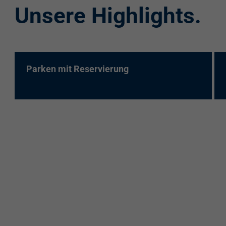
Unsere Highlights.
re:charge-Karte
EnBW Mobility
Spontanladen
Parken mit Reservierung