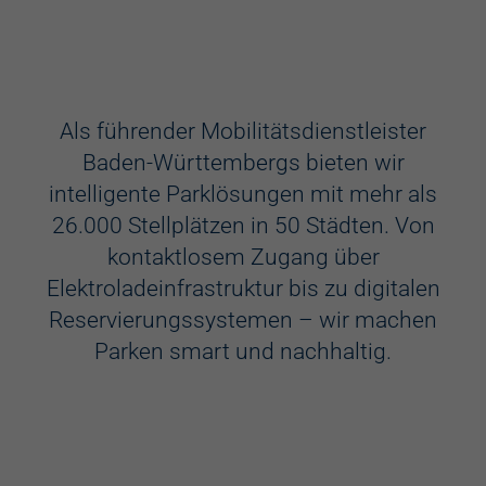
Ausstattung
Aufzug
Als führender Mobilitätsdienstleister
Baden-Württembergs bieten wir
Videokameras
intelligente Parklösungen mit mehr als
Schülerkunst
26.000 Stellplätzen in 50 Städten. Von
kontaktlosem Zugang über
WC
Elektroladeinfrastruktur bis zu digitalen
Behindertenstellplätze
Reservierungssystemen – wir machen
Parken smart und nachhaltig.
Familienstellplätze
Kennzeichenerkennung
Elektroladestation