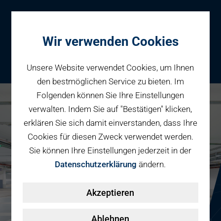
Wir verwenden Cookies
Unsere Website verwendet Cookies, um Ihnen
den bestmöglichen Service zu bieten. Im
Folgenden können Sie Ihre Einstellungen
Parken
verwalten. Indem Sie auf "Bestätigen" klicken,
Karriere bei PBW
Reservieren
erklären Sie sich damit einverstanden, dass Ihre
Geschäftspartner
Cookies für diesen Zweck verwendet werden.
Fahrradparken
Sie können Ihre Einstellungen jederzeit in der
Parkraumbewirtschaftung
Services
Datenschutzerklärung
ändern.
Elektromobilität
Über uns
Akzeptieren
Smart Mobility Hubs
Karriere
Nachhaltigkeit & PV
Kontakt
Ablehnen