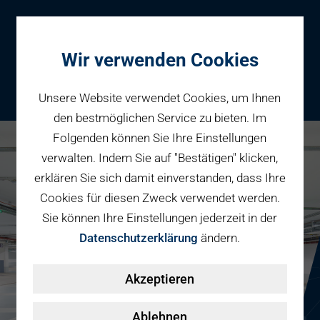
Wir verwenden Cookies
Unsere Website verwendet Cookies, um Ihnen
den bestmöglichen Service zu bieten. Im
Folgenden können Sie Ihre Einstellungen
Parken
verwalten. Indem Sie auf "Bestätigen" klicken,
Karriere bei PBW
Reservieren
erklären Sie sich damit einverstanden, dass Ihre
Geschäftspartner
Cookies für diesen Zweck verwendet werden.
Fahrradparken
Sie können Ihre Einstellungen jederzeit in der
Parkraumbewirtschaftung
Services
Datenschutzerklärung
ändern.
Elektromobilität
Über uns
Akzeptieren
Smart Mobility Hubs
Karriere
Nachhaltigkeit & PV
Kontakt
Ablehnen