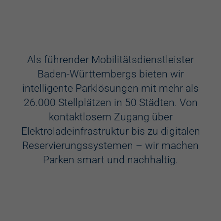
Ausstattung
Aufzug
Als führender Mobilitätsdienstleister
Baden-Württembergs bieten wir
Videokameras
intelligente Parklösungen mit mehr als
Schülerkunst
26.000 Stellplätzen in 50 Städten. Von
kontaktlosem Zugang über
WC
Elektroladeinfrastruktur bis zu digitalen
Behindertenstellplätze
Reservierungssystemen – wir machen
Parken smart und nachhaltig.
Familienstellplätze
Kennzeichenerkennung
Elektroladestation