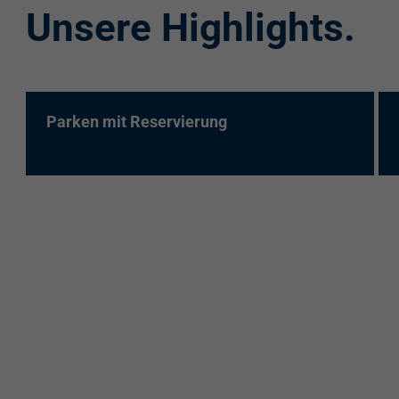
Unsere Highlights.
re:charge-Karte
EnBW Mobility
Spontanladen
Parken mit Reservierung