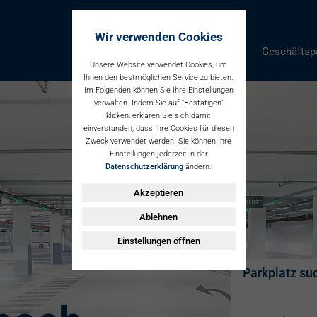
Wir verwenden Cookies
Parken
Geschäftsp
Unsere Website verwendet Cookies, um
Ihnen den bestmöglichen Service zu bieten.
Im Folgenden können Sie Ihre Einstellungen
verwalten. Indem Sie auf "Bestätigen"
klicken, erklären Sie sich damit
einverstanden, dass Ihre Cookies für diesen
Zweck verwendet werden. Sie können Ihre
Einstellungen jederzeit in der
Datenschutzerklärung
ändern.
Akzeptieren
Ablehnen
Einstellungen öffnen
Parkplatz su