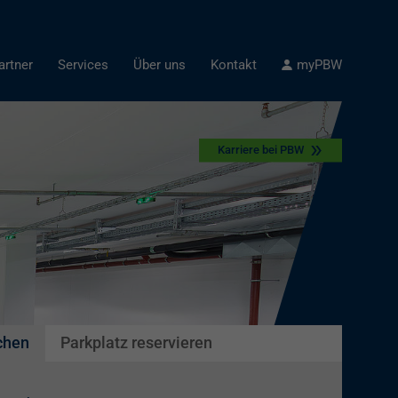
artner
Services
Über uns
Kontakt
myPBW
Karriere bei PBW
chen
Parkplatz reservieren