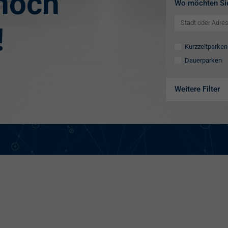
 noch
Wo möchten Si
!
Kurzzeitparken
Dauerparken
Weitere Filter
Ausstattung
Aufzug
Videokameras
Schülerkunst
WC
Behindertenste
Familienstellpl