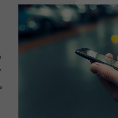
g
n
t.