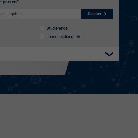
e parken?
Suchen
Studierende
Landesbedienstete
Elektroladestation
re:charge-Karte
EnBW Mobility
Spontanladen
llplätze
ätze