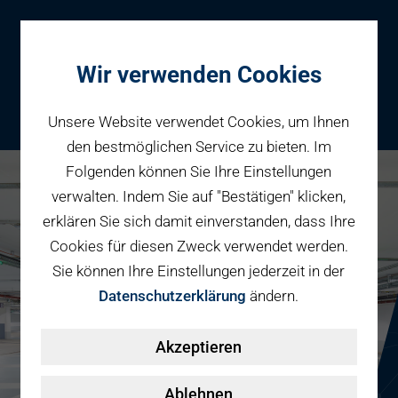
Wir verwenden Cookies
Unsere Website verwendet Cookies, um Ihnen
den bestmöglichen Service zu bieten. Im
Folgenden können Sie Ihre Einstellungen
Parken
verwalten. Indem Sie auf "Bestätigen" klicken,
Karriere bei PBW
Reservieren
erklären Sie sich damit einverstanden, dass Ihre
Geschäftspartner
Cookies für diesen Zweck verwendet werden.
Fahrradparken
Sie können Ihre Einstellungen jederzeit in der
Parkraumbewirtschaftung
Services
Datenschutzerklärung
ändern.
Elektromobilität
Über uns
Akzeptieren
Smart Mobility Hubs
Karriere
Nachhaltigkeit & PV
Kontakt
Ablehnen