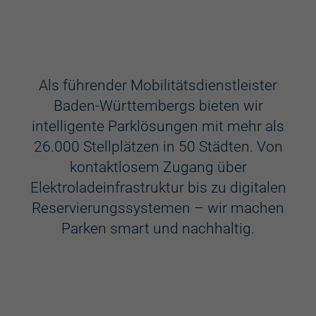
Ausstattung
Aufzug
Als führender Mobilitätsdienstleister
Baden-Württembergs bieten wir
Videokameras
intelligente Parklösungen mit mehr als
Schülerkunst
26.000 Stellplätzen in 50 Städten. Von
kontaktlosem Zugang über
WC
Elektroladeinfrastruktur bis zu digitalen
Behindertenstellplätze
Reservierungssystemen – wir machen
Parken smart und nachhaltig.
Familienstellplätze
Kennzeichenerkennung
Elektroladestation