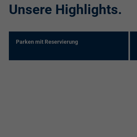
Unsere Highlights.
re:charge-Karte
EnBW Mobility
Spontanladen
Parken mit Reservierung