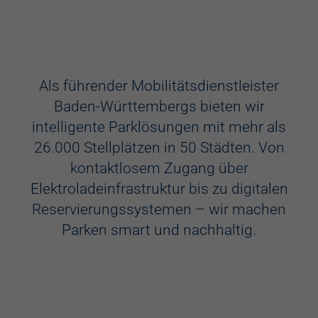
Ausstattung
Aufzug
Als führender Mobilitätsdienstleister
Baden-Württembergs bieten wir
Videokameras
intelligente Parklösungen mit mehr als
Schülerkunst
26.000 Stellplätzen in 50 Städten. Von
kontaktlosem Zugang über
WC
Elektroladeinfrastruktur bis zu digitalen
Behindertenstellplätze
Reservierungssystemen – wir machen
Parken smart und nachhaltig.
Familienstellplätze
Kennzeichenerkennung
Elektroladestation