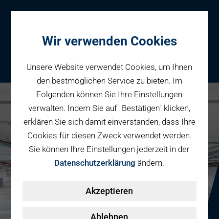
Wir verwenden Cookies
Unsere Website verwendet Cookies, um Ihnen
den bestmöglichen Service zu bieten. Im
Folgenden können Sie Ihre Einstellungen
Parken
verwalten. Indem Sie auf "Bestätigen" klicken,
Karriere bei PBW
Reservieren
erklären Sie sich damit einverstanden, dass Ihre
Geschäftspartner
Cookies für diesen Zweck verwendet werden.
Fahrradparken
Sie können Ihre Einstellungen jederzeit in der
Parkraumbewirtschaftung
Services
Datenschutzerklärung
ändern.
Elektromobilität
Über uns
Akzeptieren
Smart Mobility Hubs
Karriere
Nachhaltigkeit & PV
Kontakt
Ablehnen