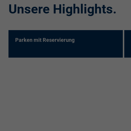
Unsere Highlights.
re:charge-Karte
EnBW Mobility
Spontanladen
Parken mit Reservierung