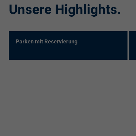
Unsere Highlights.
re:charge-Karte
EnBW Mobility
Spontanladen
Parken mit Reservierung