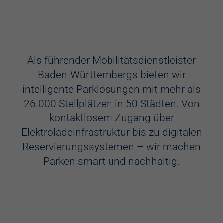
Ausstattung
Aufzug
Als führender Mobilitätsdienstleister
Baden-Württembergs bieten wir
Videokameras
intelligente Parklösungen mit mehr als
Schülerkunst
26.000 Stellplätzen in 50 Städten. Von
kontaktlosem Zugang über
WC
Elektroladeinfrastruktur bis zu digitalen
Behindertenstellplätze
Reservierungssystemen – wir machen
Parken smart und nachhaltig.
Familienstellplätze
Kennzeichenerkennung
Elektroladestation