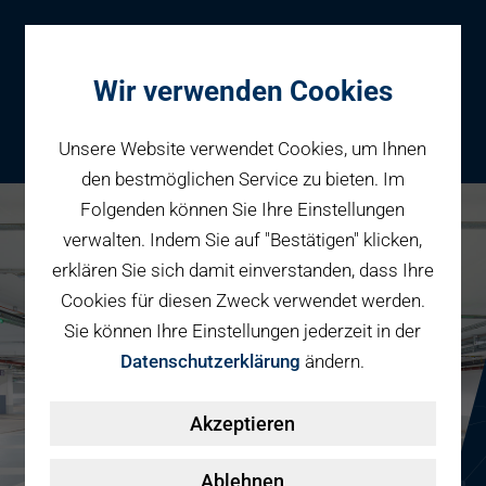
Wir verwenden Cookies
Unsere Website verwendet Cookies, um Ihnen
den bestmöglichen Service zu bieten. Im
Folgenden können Sie Ihre Einstellungen
Parken
verwalten. Indem Sie auf "Bestätigen" klicken,
Karriere bei PBW
Reservieren
erklären Sie sich damit einverstanden, dass Ihre
Geschäftspartner
Cookies für diesen Zweck verwendet werden.
Fahrradparken
Sie können Ihre Einstellungen jederzeit in der
Parkraumbewirtschaftung
Services
Datenschutzerklärung
ändern.
Elektromobilität
Über uns
Akzeptieren
Smart Mobility Hubs
Karriere
Nachhaltigkeit & PV
Kontakt
Ablehnen