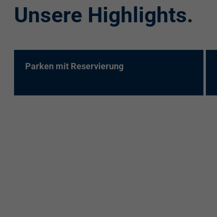
Unsere Highlights.
re:charge-Karte
EnBW Mobility
Spontanladen
Parken mit Reservierung