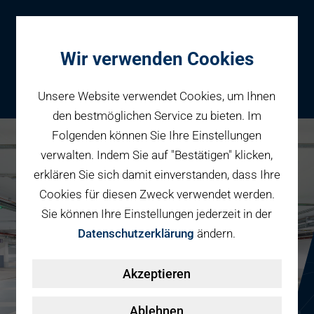
Wir verwenden Cookies
Unsere Website verwendet Cookies, um Ihnen
den bestmöglichen Service zu bieten. Im
Folgenden können Sie Ihre Einstellungen
Parken
verwalten. Indem Sie auf "Bestätigen" klicken,
Karriere bei PBW
Reservieren
erklären Sie sich damit einverstanden, dass Ihre
Geschäftspartner
Cookies für diesen Zweck verwendet werden.
Fahrradparken
Sie können Ihre Einstellungen jederzeit in der
Parkraumbewirtschaftung
Services
Datenschutzerklärung
ändern.
Elektromobilität
Über uns
Akzeptieren
Smart Mobility Hubs
Karriere
Nachhaltigkeit & PV
Kontakt
Ablehnen