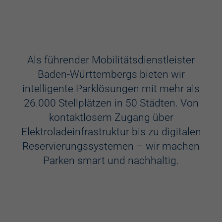
Ausstattung
Aufzug
Als führender Mobilitätsdienstleister
Baden-Württembergs bieten wir
Videokameras
intelligente Parklösungen mit mehr als
Schülerkunst
26.000 Stellplätzen in 50 Städten. Von
kontaktlosem Zugang über
WC
Elektroladeinfrastruktur bis zu digitalen
Behindertenstellplätze
Reservierungssystemen – wir machen
Parken smart und nachhaltig.
Familienstellplätze
Kennzeichenerkennung
Elektroladestation