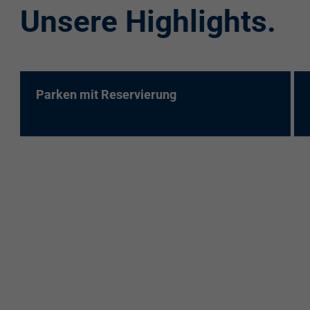
Unsere Highlights.
re:charge-Karte
EnBW Mobility
Spontanladen
Parken mit Reservierung