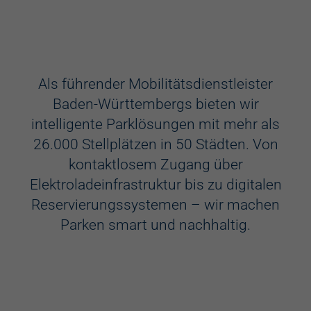
Ausstattung
Aufzug
Als führender Mobilitätsdienstleister
Baden-Württembergs bieten wir
Videokameras
intelligente Parklösungen mit mehr als
Schülerkunst
26.000 Stellplätzen in 50 Städten. Von
kontaktlosem Zugang über
WC
Elektroladeinfrastruktur bis zu digitalen
Behindertenstellplätze
Reservierungssystemen – wir machen
Parken smart und nachhaltig.
Familienstellplätze
Kennzeichenerkennung
Elektroladestation