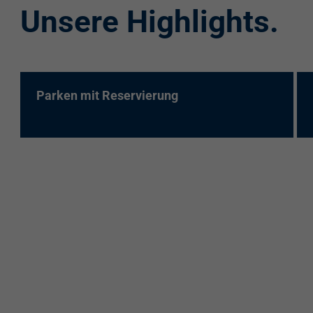
Unsere Highlights.
re:charge-Karte
EnBW Mobility
Spontanladen
Parken mit Reservierung