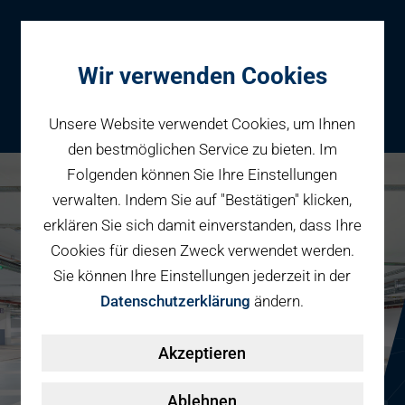
Wir verwenden Cookies
Unsere Website verwendet Cookies, um Ihnen
den bestmöglichen Service zu bieten. Im
Folgenden können Sie Ihre Einstellungen
Parken
verwalten. Indem Sie auf "Bestätigen" klicken,
Karriere bei PBW
Reservieren
erklären Sie sich damit einverstanden, dass Ihre
Geschäftspartner
Cookies für diesen Zweck verwendet werden.
Fahrradparken
Sie können Ihre Einstellungen jederzeit in der
Parkraumbewirtschaftung
Services
Datenschutzerklärung
ändern.
Elektromobilität
Über uns
Akzeptieren
Smart Mobility Hubs
Karriere
Nachhaltigkeit & PV
Kontakt
Ablehnen