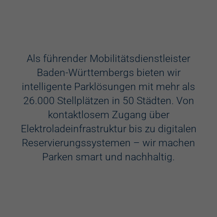
Ausstattung
Aufzug
Als führender Mobilitätsdienstleister
Baden-Württembergs bieten wir
Videokameras
intelligente Parklösungen mit mehr als
Schülerkunst
26.000 Stellplätzen in 50 Städten. Von
kontaktlosem Zugang über
WC
Elektroladeinfrastruktur bis zu digitalen
Behindertenstellplätze
Reservierungssystemen – wir machen
Parken smart und nachhaltig.
Familienstellplätze
Kennzeichenerkennung
Elektroladestation