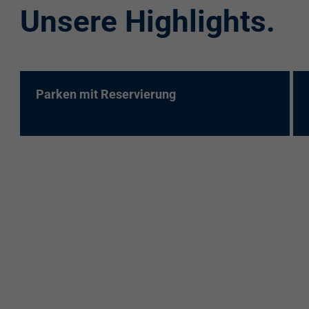
Unsere Highlights.
re:charge-Karte
EnBW Mobility
Spontanladen
Parken mit Reservierung