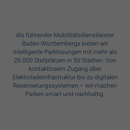
Ausstattung
Aufzug
Als führender Mobilitätsdienstleister
Baden-Württembergs bieten wir
Videokameras
intelligente Parklösungen mit mehr als
Schülerkunst
26.000 Stellplätzen in 50 Städten. Von
kontaktlosem Zugang über
WC
Elektroladeinfrastruktur bis zu digitalen
Behindertenstellplätze
Reservierungssystemen – wir machen
Parken smart und nachhaltig.
Familienstellplätze
Kennzeichenerkennung
Elektroladestation