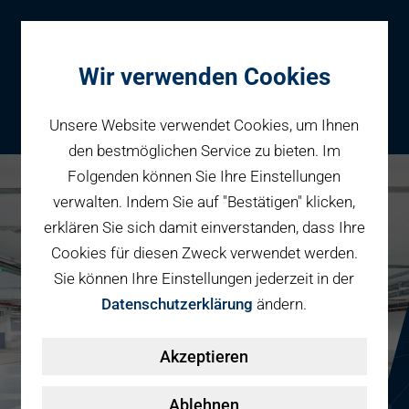
Wir verwenden Cookies
Unsere Website verwendet Cookies, um Ihnen
den bestmöglichen Service zu bieten. Im
Folgenden können Sie Ihre Einstellungen
Parken
verwalten. Indem Sie auf "Bestätigen" klicken,
Karriere bei PBW
Reservieren
erklären Sie sich damit einverstanden, dass Ihre
Geschäftspartner
Cookies für diesen Zweck verwendet werden.
Fahrradparken
Sie können Ihre Einstellungen jederzeit in der
Parkraumbewirtschaftung
Services
Datenschutzerklärung
ändern.
Elektromobilität
Über uns
Akzeptieren
Smart Mobility Hubs
Karriere
Nachhaltigkeit & PV
Kontakt
Ablehnen