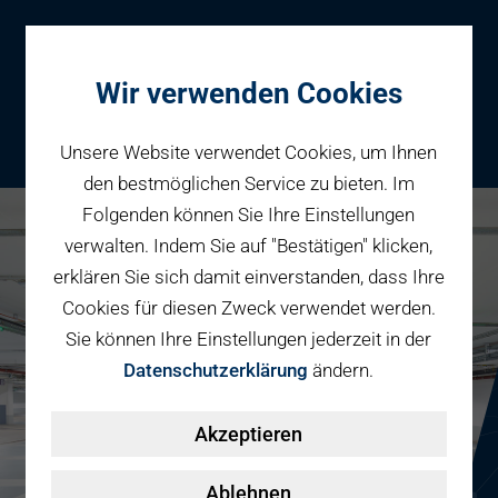
Wir verwenden Cookies
Unsere Website verwendet Cookies, um Ihnen
den bestmöglichen Service zu bieten. Im
Folgenden können Sie Ihre Einstellungen
Parken
verwalten. Indem Sie auf "Bestätigen" klicken,
Karriere bei PBW
Reservieren
erklären Sie sich damit einverstanden, dass Ihre
Geschäftspartner
Cookies für diesen Zweck verwendet werden.
Fahrradparken
Sie können Ihre Einstellungen jederzeit in der
Parkraumbewirtschaftung
Services
Datenschutzerklärung
ändern.
Elektromobilität
Über uns
Akzeptieren
Smart Mobility Hubs
Karriere
Nachhaltigkeit & PV
Kontakt
Ablehnen