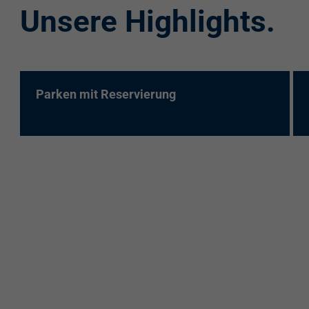
Unsere Highlights.
re:charge-Karte
EnBW Mobility
Spontanladen
Parken mit Reservierung