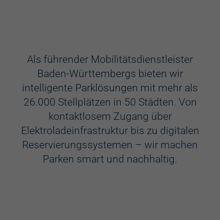
Ausstattung
Aufzug
Als führender Mobilitätsdienstleister
Baden-Württembergs bieten wir
Videokameras
intelligente Parklösungen mit mehr als
Schülerkunst
26.000 Stellplätzen in 50 Städten. Von
kontaktlosem Zugang über
WC
Elektroladeinfrastruktur bis zu digitalen
Behindertenstellplätze
Reservierungssystemen – wir machen
Parken smart und nachhaltig.
Familienstellplätze
Kennzeichenerkennung
Elektroladestation