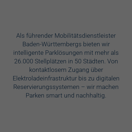
Ausstattung
Aufzug
Als führender Mobilitätsdienstleister
Baden-Württembergs bieten wir
Videokameras
intelligente Parklösungen mit mehr als
Schülerkunst
26.000 Stellplätzen in 50 Städten. Von
kontaktlosem Zugang über
WC
Elektroladeinfrastruktur bis zu digitalen
Behindertenstellplätze
Reservierungssystemen – wir machen
Parken smart und nachhaltig.
Familienstellplätze
Kennzeichenerkennung
Elektroladestation