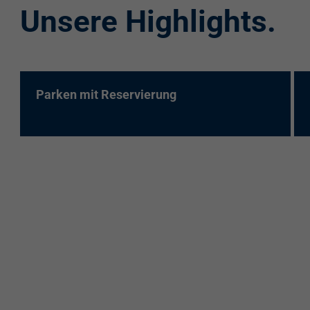
Unsere Highlights.
re:charge-Karte
EnBW Mobility
Spontanladen
Parken mit Reservierung