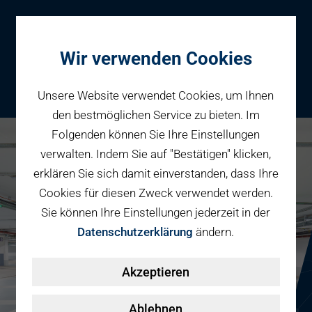
Wir verwenden Cookies
Unsere Website verwendet Cookies, um Ihnen
den bestmöglichen Service zu bieten. Im
Folgenden können Sie Ihre Einstellungen
Parken
verwalten. Indem Sie auf "Bestätigen" klicken,
Karriere bei PBW
Reservieren
erklären Sie sich damit einverstanden, dass Ihre
Geschäftspartner
Cookies für diesen Zweck verwendet werden.
Fahrradparken
Sie können Ihre Einstellungen jederzeit in der
Parkraumbewirtschaftung
Services
Datenschutzerklärung
ändern.
Elektromobilität
Über uns
Akzeptieren
Smart Mobility Hubs
Karriere
Nachhaltigkeit & PV
Kontakt
Ablehnen