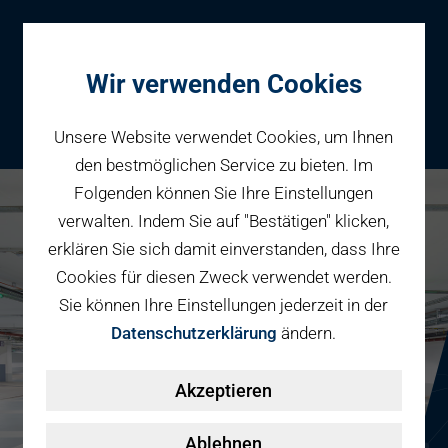
Wir verwenden Cookies
Unsere Website verwendet Cookies, um Ihnen
den bestmöglichen Service zu bieten. Im
Folgenden können Sie Ihre Einstellungen
Parken
verwalten. Indem Sie auf "Bestätigen" klicken,
Karriere bei PBW
Reservieren
erklären Sie sich damit einverstanden, dass Ihre
Geschäftspartner
Cookies für diesen Zweck verwendet werden.
Fahrradparken
Sie können Ihre Einstellungen jederzeit in der
Parkraumbewirtschaftung
Services
Datenschutzerklärung
ändern.
Elektromobilität
Über uns
Akzeptieren
Smart Mobility Hubs
Karriere
Nachhaltigkeit & PV
Kontakt
Ablehnen