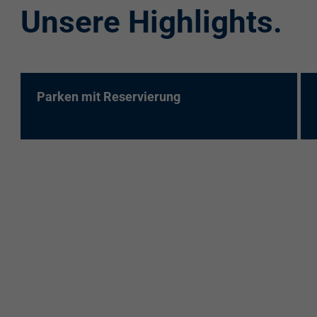
Unsere Highlights.
re:charge-Karte
EnBW Mobility
Spontanladen
Parken mit Reservierung