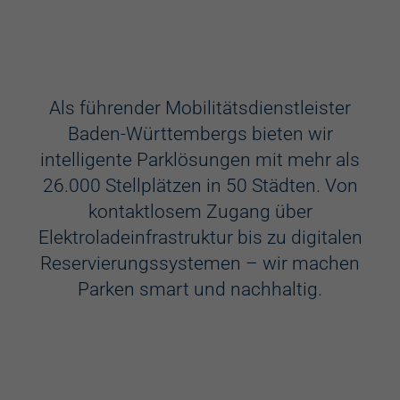
Ausstattung
Aufzug
Als führender Mobilitätsdienstleister
Baden-Württembergs bieten wir
Videokameras
intelligente Parklösungen mit mehr als
Schülerkunst
26.000 Stellplätzen in 50 Städten. Von
kontaktlosem Zugang über
WC
Elektroladeinfrastruktur bis zu digitalen
Behindertenstellplätze
Reservierungssystemen – wir machen
Parken smart und nachhaltig.
Familienstellplätze
Kennzeichenerkennung
Elektroladestation