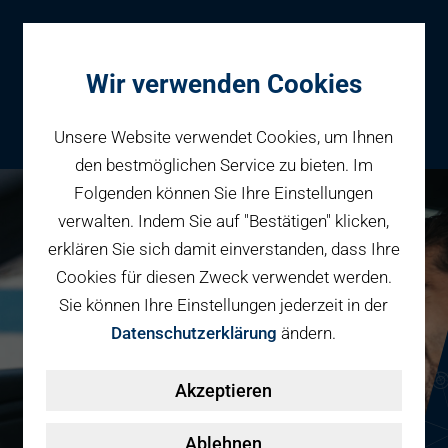
Wir verwenden Cookies
Unsere Website verwendet Cookies, um Ihnen
den bestmöglichen Service zu bieten. Im
Folgenden können Sie Ihre Einstellungen
Parken
verwalten. Indem Sie auf "Bestätigen" klicken,
Reservieren
erklären Sie sich damit einverstanden, dass Ihre
Geschäftspartner
Cookies für diesen Zweck verwendet werden.
Fahrradparken
Sie können Ihre Einstellungen jederzeit in der
Parkraumbewirtschaftung
Services
Datenschutzerklärung
ändern.
Elektromobilität
Über uns
Akzeptieren
Smart Mobility Hubs
Karriere
Nachhaltigkeit & PV
Kontakt
Ablehnen