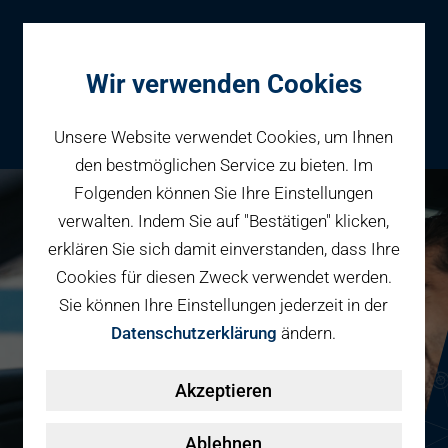
Wir verwenden Cookies
Unsere Website verwendet Cookies, um Ihnen
den bestmöglichen Service zu bieten. Im
Folgenden können Sie Ihre Einstellungen
Parken
verwalten. Indem Sie auf "Bestätigen" klicken,
Reservieren
erklären Sie sich damit einverstanden, dass Ihre
Geschäftspartner
Cookies für diesen Zweck verwendet werden.
Fahrradparken
Sie können Ihre Einstellungen jederzeit in der
Parkraumbewirtschaftung
Services
Datenschutzerklärung
ändern.
Elektromobilität
Über uns
Akzeptieren
Smart Mobility Hubs
Karriere
Nachhaltigkeit & PV
Kontakt
Ablehnen