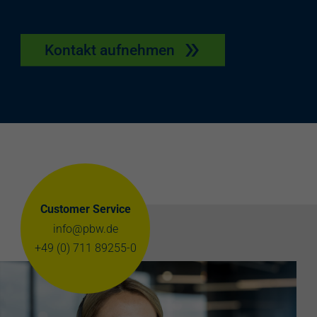
Kontakt aufnehmen
Customer Service
info@pbw.de
+49 (0) 711 89255-0