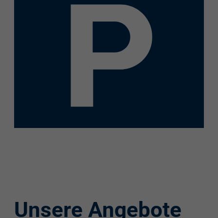
Elektroladestation
re:charge-Karte
EnBW Mobility
Spontanladen
Unsere Angebote