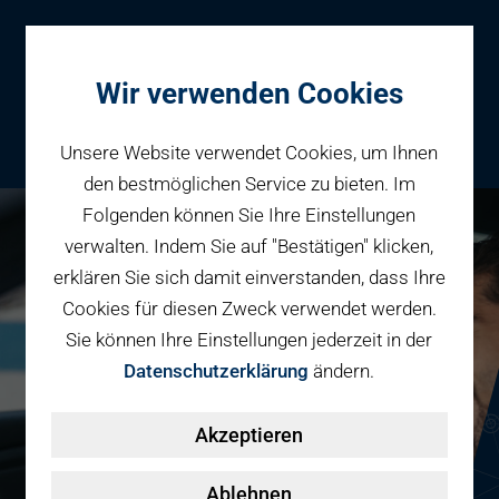
Wir verwenden Cookies
Unsere Website verwendet Cookies, um Ihnen
den bestmöglichen Service zu bieten. Im
Folgenden können Sie Ihre Einstellungen
Parken
verwalten. Indem Sie auf "Bestätigen" klicken,
Reservieren
erklären Sie sich damit einverstanden, dass Ihre
Geschäftspartner
Cookies für diesen Zweck verwendet werden.
Fahrradparken
Sie können Ihre Einstellungen jederzeit in der
Parkraumbewirtschaftung
Services
Datenschutzerklärung
ändern.
Elektromobilität
Über uns
Akzeptieren
Smart Mobility Hubs
Karriere
Nachhaltigkeit & PV
Kontakt
Ablehnen