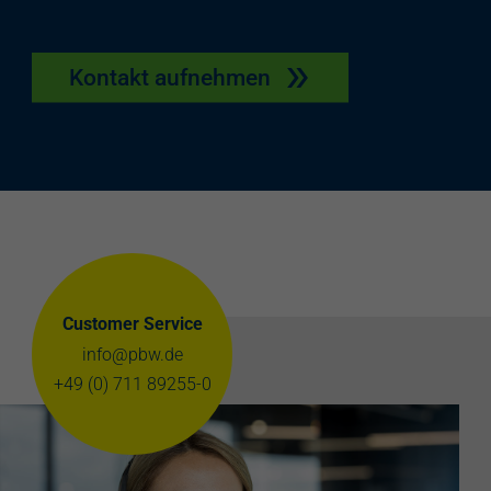
Kontakt aufnehmen
Customer Service
info@pbw.de
+49 (0) 711 89255-0