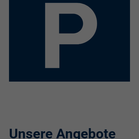
Elektroladestation
re:charge-Karte
EnBW Mobility
Spontanladen
Unsere Angebote