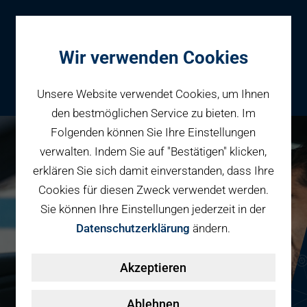
Wir verwenden Cookies
Unsere Website verwendet Cookies, um Ihnen
den bestmöglichen Service zu bieten. Im
Folgenden können Sie Ihre Einstellungen
Parken
verwalten. Indem Sie auf "Bestätigen" klicken,
Reservieren
erklären Sie sich damit einverstanden, dass Ihre
Geschäftspartner
Cookies für diesen Zweck verwendet werden.
Fahrradparken
Sie können Ihre Einstellungen jederzeit in der
Parkraumbewirtschaftung
Services
Datenschutzerklärung
ändern.
Elektromobilität
Über uns
Akzeptieren
Smart Mobility Hubs
Karriere
Nachhaltigkeit & PV
Kontakt
Ablehnen