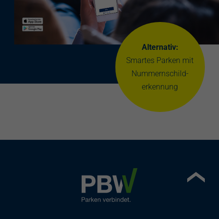
Alternativ:
Smartes Parken mit
Nummernschild-
erkennung