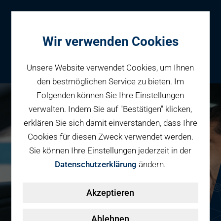
Wir verwenden Cookies
Unsere Website verwendet Cookies, um Ihnen
den bestmöglichen Service zu bieten. Im
Folgenden können Sie Ihre Einstellungen
Parken
verwalten. Indem Sie auf "Bestätigen" klicken,
Reservieren
erklären Sie sich damit einverstanden, dass Ihre
Geschäftspartner
Cookies für diesen Zweck verwendet werden.
Fahrradparken
Sie können Ihre Einstellungen jederzeit in der
Parkraumbewirtschaftung
Services
Datenschutzerklärung
ändern.
Elektromobilität
Über uns
Akzeptieren
Smart Mobility Hubs
Karriere
Nachhaltigkeit & PV
Kontakt
Ablehnen