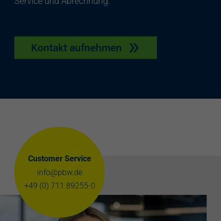
Service und Abrechnung.
Kontakt aufnehmen
Customer Service
info@pbw.de
+49 (0) 711 89255-0