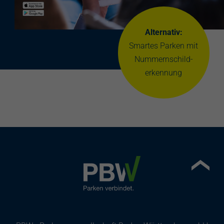
Alternativ:
Smartes Parken mit
Nummernschild-
erkennung