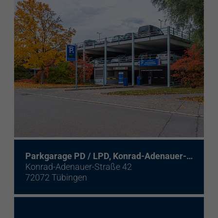
Elektroladestation
re:charge-Karte
EnBW Mobility
Spontanladen
Parkgarage PD / LPD, Konrad-Adenauer-Straße 42
Konrad-Adenauer-Straße 42
72072 Tübingen