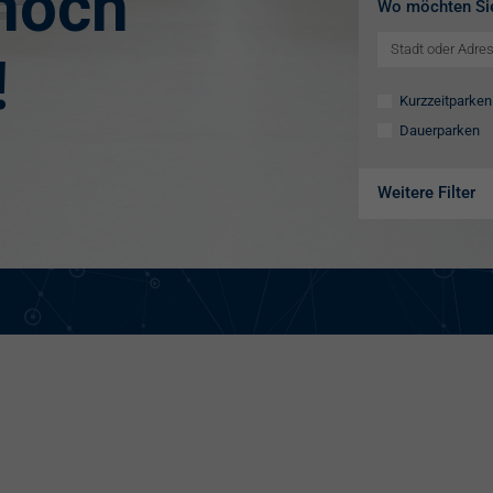
 noch
Wo möchten Si
!
Kurzzeitparken
Dauerparken
Weitere Filter
Ausstattung
Aufzug
Videokameras
Schülerkunst
WC
Behindertenste
Familienstellpl