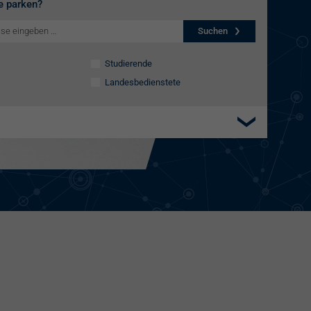
e parken?
Suchen
Studierende
Landesbedienstete
Elektroladestation
re:charge-Karte
EnBW Mobility
Spontanladen
llplätze
ätze