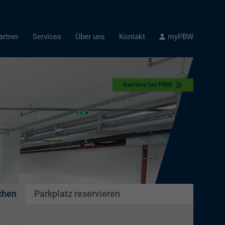
artner
Services
Über uns
Kontakt
myPBW
Karriere bei PBW
chen
Parkplatz reservieren