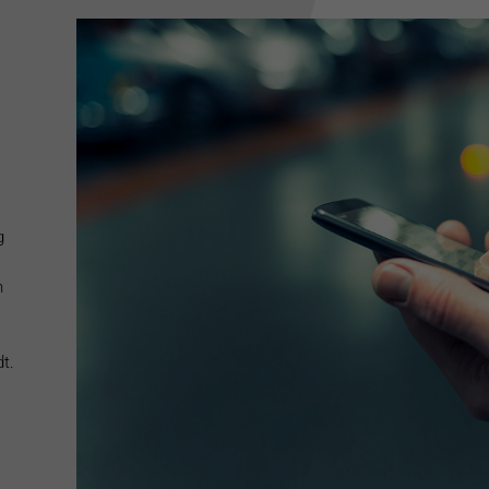
g
n
t.