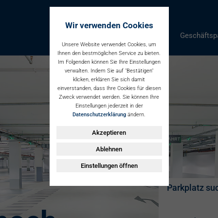
Wir verwenden Cookies
Parken
Geschäftsp
Unsere Website verwendet Cookies, um
Ihnen den bestmöglichen Service zu bieten.
Im Folgenden können Sie Ihre Einstellungen
verwalten. Indem Sie auf "Bestätigen"
klicken, erklären Sie sich damit
einverstanden, dass Ihre Cookies für diesen
Zweck verwendet werden. Sie können Ihre
Einstellungen jederzeit in der
Datenschutzerklärung
ändern.
Akzeptieren
Ablehnen
Einstellungen öffnen
Parkplatz su