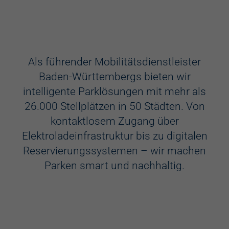
Ausstattung
Aufzug
Als führender Mobilitätsdienstleister
Baden-Württembergs bieten wir
Videokameras
intelligente Parklösungen mit mehr als
Schülerkunst
26.000 Stellplätzen in 50 Städten. Von
kontaktlosem Zugang über
WC
Elektroladeinfrastruktur bis zu digitalen
Behindertenstellplätze
Reservierungssystemen – wir machen
Parken smart und nachhaltig.
Familienstellplätze
Kennzeichenerkennung
Elektroladestation