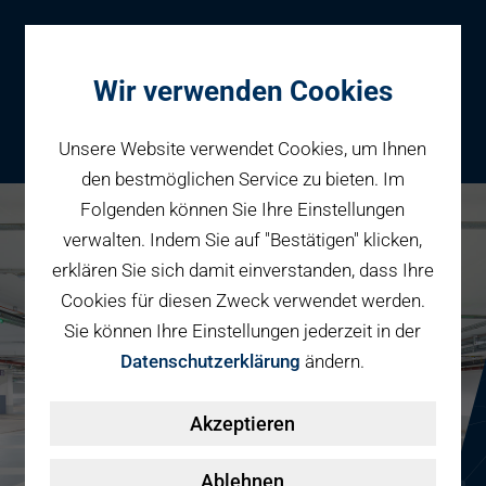
Wir verwenden Cookies
Unsere Website verwendet Cookies, um Ihnen
den bestmöglichen Service zu bieten. Im
Folgenden können Sie Ihre Einstellungen
Parken
verwalten. Indem Sie auf "Bestätigen" klicken,
Karriere bei PBW
Reservieren
erklären Sie sich damit einverstanden, dass Ihre
Geschäftspartner
Cookies für diesen Zweck verwendet werden.
Fahrradparken
Sie können Ihre Einstellungen jederzeit in der
Parkraumbewirtschaftung
Services
Datenschutzerklärung
ändern.
Elektromobilität
Über uns
Akzeptieren
Smart Mobility Hubs
Karriere
Nachhaltigkeit & PV
Kontakt
Ablehnen