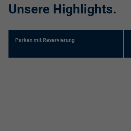
Unsere Highlights.
re:charge-Karte
EnBW Mobility
Spontanladen
Parken mit Reservierung