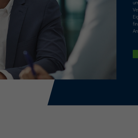
um
Ve
Ei
fi
An