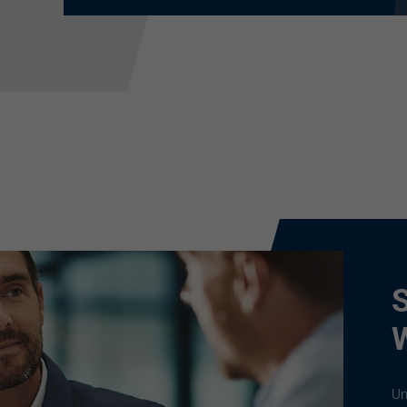
S
W
Un