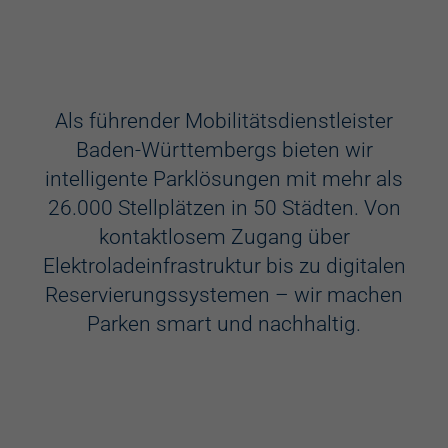
Ausstattung
Aufzug
Als führender Mobilitätsdienstleister
Baden-Württembergs bieten wir
Videokameras
intelligente Parklösungen mit mehr als
Schülerkunst
26.000 Stellplätzen in 50 Städten. Von
kontaktlosem Zugang über
WC
Elektroladeinfrastruktur bis zu digitalen
Behindertenstellplätze
Reservierungssystemen – wir machen
Parken smart und nachhaltig.
Familienstellplätze
Kennzeichenerkennung
Elektroladestation