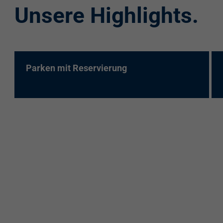
Unsere Highlights.
re:charge-Karte
EnBW Mobility
Spontanladen
Parken mit Reservierung