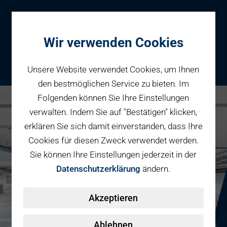
Wir verwenden Cookies
Unsere Website verwendet Cookies, um Ihnen
den bestmöglichen Service zu bieten. Im
Folgenden können Sie Ihre Einstellungen
Parken
verwalten. Indem Sie auf "Bestätigen" klicken,
Karriere bei PBW
Reservieren
erklären Sie sich damit einverstanden, dass Ihre
Geschäftspartner
Cookies für diesen Zweck verwendet werden.
Fahrradparken
Sie können Ihre Einstellungen jederzeit in der
Parkraumbewirtschaftung
Services
Datenschutzerklärung
ändern.
Elektromobilität
Über uns
Akzeptieren
Smart Mobility Hubs
Karriere
Nachhaltigkeit & PV
Kontakt
Ablehnen