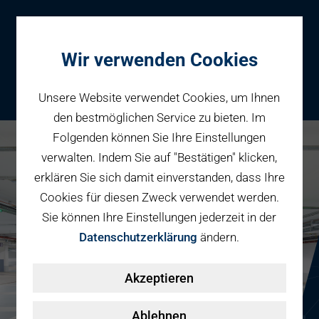
Wir verwenden Cookies
Unsere Website verwendet Cookies, um Ihnen
den bestmöglichen Service zu bieten. Im
Folgenden können Sie Ihre Einstellungen
Parken
verwalten. Indem Sie auf "Bestätigen" klicken,
Karriere bei PBW
Reservieren
erklären Sie sich damit einverstanden, dass Ihre
Geschäftspartner
Cookies für diesen Zweck verwendet werden.
Fahrradparken
Sie können Ihre Einstellungen jederzeit in der
Parkraumbewirtschaftung
Services
Datenschutzerklärung
ändern.
Elektromobilität
Über uns
Akzeptieren
Smart Mobility Hubs
Karriere
Nachhaltigkeit & PV
Kontakt
Ablehnen