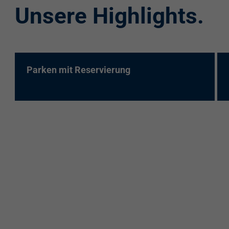
Unsere Highlights.
re:charge-Karte
EnBW Mobility
Spontanladen
Parken mit Reservierung