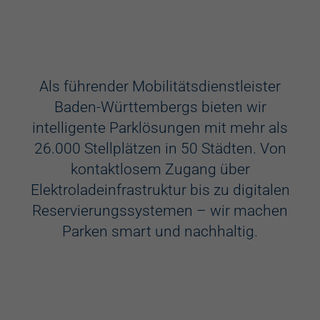
Ausstattung
Aufzug
Als führender Mobilitätsdienstleister
Baden-Württembergs bieten wir
Videokameras
intelligente Parklösungen mit mehr als
Schülerkunst
26.000 Stellplätzen in 50 Städten. Von
kontaktlosem Zugang über
WC
Elektroladeinfrastruktur bis zu digitalen
Behindertenstellplätze
Reservierungssystemen – wir machen
Parken smart und nachhaltig.
Familienstellplätze
Kennzeichenerkennung
Elektroladestation