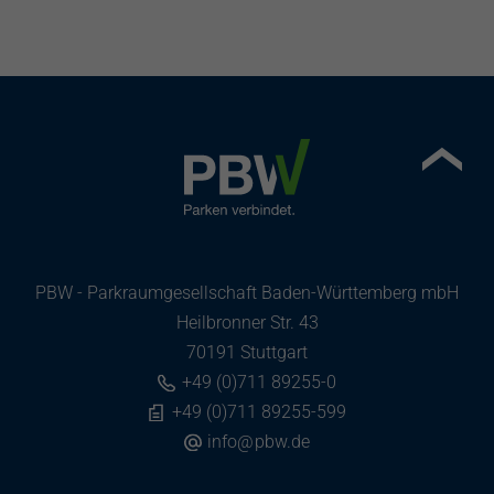
von
myPBW
, wo Sie ihn auch direkt buchen
können.
Der Tarif wird nur angezeigt, wenn Sie sich
in myPBW mit einer dafür berechtigten E-
Mailadresse anmelden (z.B. Mailadresse
von nutzender Landesinstitution,
geschäftliche Mailadresse).
PBW - Parkraumgesellschaft Baden-Württemberg mbH
Heilbronner Str. 43
70191 Stuttgart
+49 (0)711 89255-0
+49 (0)711 89255-599
info
@
pbw.de