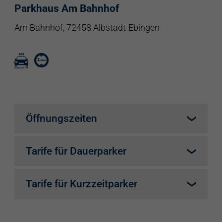
Parkhaus Am Bahnhof
Am Bahnhof, 72458 Albstadt-Ebingen
Öffnungszeiten
täglich 24h
Tarife für Dauerparker
An diesem Standort wird ein zusätzlicher
Tarife für Kurzzeitparker
Tarif angeboten, der über eine E-Mail-
Legitimation zugänglich ist. Informationen
keine möglichkeiten vorhanden
zu diesem Tarif finden Sie im Login-Bereich