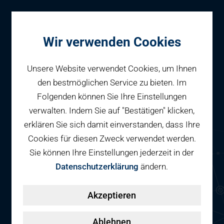
Wir verwenden Cookies
Unsere Website verwendet Cookies, um Ihnen
den bestmöglichen Service zu bieten. Im
Folgenden können Sie Ihre Einstellungen
Parken
Parkhaus Am
verwalten. Indem Sie auf "Bestätigen" klicken,
Reservieren
erklären Sie sich damit einverstanden, dass Ihre
Geschäftspartner
Bahnhof
Cookies für diesen Zweck verwendet werden.
Fahrradparken
Sie können Ihre Einstellungen jederzeit in der
Parkraumbewirtschaftung
Services
Datenschutzerklärung
ändern.
Am Bahnhof
Elektromobilität
72458 Albstadt-Ebingen
Über uns
Akzeptieren
Smart Mobility Hubs
Karriere
Angebote für Dauerparker
Nachhaltigkeit & PV
Kontakt
Ablehnen