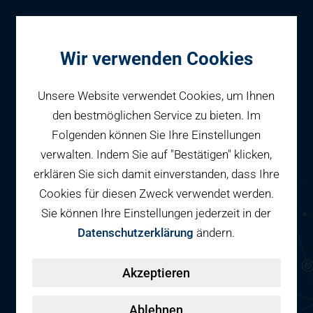
Wir verwenden Cookies
Unsere Website verwendet Cookies, um Ihnen
den bestmöglichen Service zu bieten. Im
Folgenden können Sie Ihre Einstellungen
Parken
Garage
verwalten. Indem Sie auf "Bestätigen" klicken,
Reservieren
erklären Sie sich damit einverstanden, dass Ihre
Geschäftspartner
Staatsanwaltschaft,
Cookies für diesen Zweck verwendet werden.
Fahrradparken
Sie können Ihre Einstellungen jederzeit in der
Parkraumbewirtschaftung
Services
L10, 11-12
Datenschutzerklärung
ändern.
Elektromobilität
Über uns
L10, 11-12
Akzeptieren
Smart Mobility Hubs
68161 Mannheim
Karriere
Nachhaltigkeit & PV
Kontakt
Ablehnen