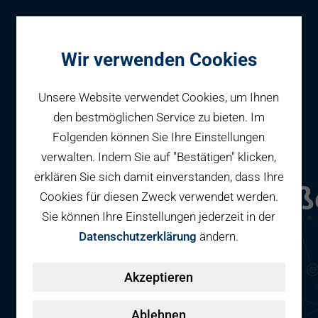
Wir verwenden Cookies
Unsere Website verwendet Cookies, um Ihnen
den bestmöglichen Service zu bieten. Im
Folgenden können Sie Ihre Einstellungen
Parken
Parkgarage
verwalten. Indem Sie auf "Bestätigen" klicken,
Reservieren
erklären Sie sich damit einverstanden, dass Ihre
Geschäftspartner
Lautenschlagerstraß
Cookies für diesen Zweck verwendet werden.
Fahrradparken
Sie können Ihre Einstellungen jederzeit in der
Parkraumbewirtschaftung
Services
- Landeszentrale
Datenschutzerklärung
ändern.
Elektromobilität
für politische
Über uns
Akzeptieren
Smart Mobility Hubs
Bildung
Karriere
Nachhaltigkeit & PV
Kontakt
Ablehnen