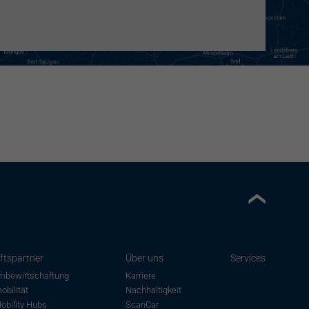
ftspartner
Über uns
Services
mbewirtschaftung
Karriere
obilität
Nachhaltigkeit
obility Hubs
ScanCar