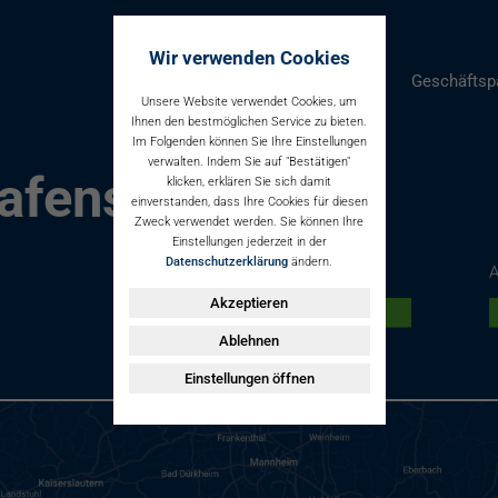
Wir verwenden Cookies
Parken
Geschäftsp
Unsere Website verwendet Cookies, um
Ihnen den bestmöglichen Service zu bieten.
Im Folgenden können Sie Ihre Einstellungen
verwalten. Indem Sie auf "Bestätigen"
afenstraße
klicken, erklären Sie sich damit
einverstanden, dass Ihre Cookies für diesen
Zweck verwendet werden. Sie können Ihre
Einstellungen jederzeit in der
Datenschutzerklärung
ändern.
Angebote für Dauerparker
A
Akzeptieren
Dauerparkstellplatz buchen
Ablehnen
Einstellungen öffnen