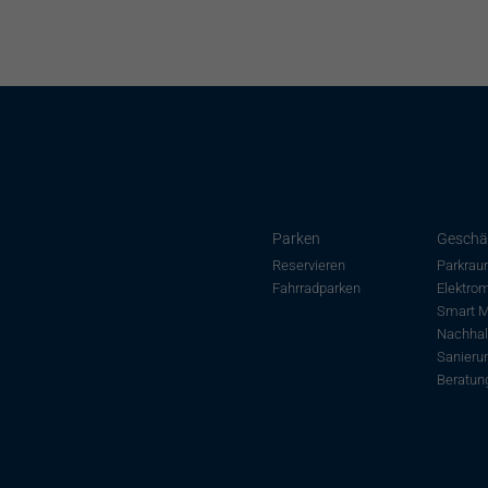
Parken
Geschä
Reservieren
Parkrau
Fahrradparken
Elektrom
Smart M
Nachhalt
Sanieru
Beratun