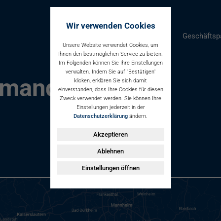
Wir verwenden Cookies
Parken
Geschäftsp
Unsere Website verwendet Cookies, um
Ihnen den bestmöglichen Service zu bieten.
Im Folgenden können Sie Ihre Einstellungen
verwalten. Indem Sie auf "Bestätigen"
lmandring
klicken, erklären Sie sich damit
einverstanden, dass Ihre Cookies für diesen
Zweck verwendet werden. Sie können Ihre
Einstellungen jederzeit in der
Datenschutzerklärung
ändern.
Akzeptieren
Ablehnen
Einstellungen öffnen