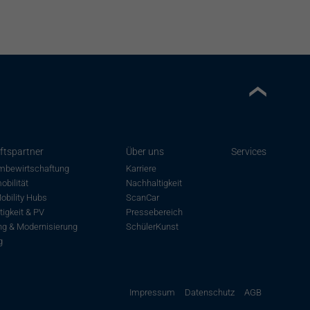
ftspartner
Über uns
Services
mbewirtschaftung
Karriere
obilität
Nachhaltigkeit
obility Hubs
ScanCar
igkeit & PV
Pressebereich
ng & Modernisierung
SchülerKunst
g
Impressum
Datenschutz
AGB