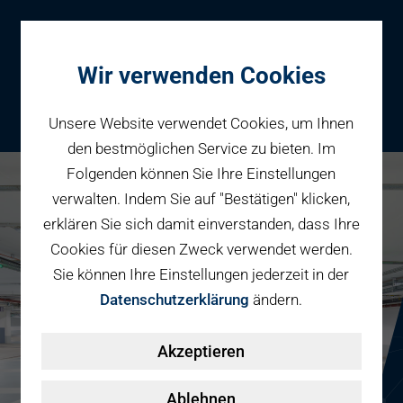
Wir verwenden Cookies
Unsere Website verwendet Cookies, um Ihnen
den bestmöglichen Service zu bieten. Im
Folgenden können Sie Ihre Einstellungen
Parken
verwalten. Indem Sie auf "Bestätigen" klicken,
Karriere bei PBW
Reservieren
erklären Sie sich damit einverstanden, dass Ihre
Geschäftspartner
Cookies für diesen Zweck verwendet werden.
Fahrradparken
Sie können Ihre Einstellungen jederzeit in der
Parkraumbewirtschaftung
Services
Datenschutzerklärung
ändern.
Elektromobilität
Über uns
Akzeptieren
Smart Mobility Hubs
Karriere
Nachhaltigkeit & PV
Kontakt
Ablehnen