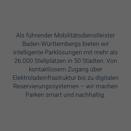
Ausstattung
Aufzug
Als führender Mobilitätsdienstleister
Baden-Württembergs bieten wir
Videokameras
intelligente Parklösungen mit mehr als
Schülerkunst
26.000 Stellplätzen in 50 Städten. Von
kontaktlosem Zugang über
WC
Elektroladeinfrastruktur bis zu digitalen
Behindertenstellplätze
Reservierungssystemen – wir machen
Parken smart und nachhaltig.
Familienstellplätze
Kennzeichenerkennung
Elektroladestation