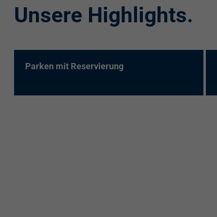
Unsere Highlights.
re:charge-Karte
EnBW Mobility
Spontanladen
Parken mit Reservierung