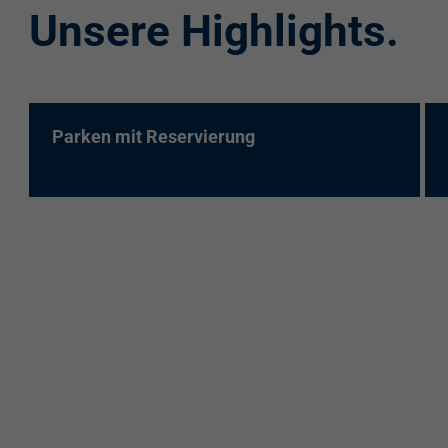
Unsere Highlights.
re:charge-Karte
EnBW Mobility
Spontanladen
Parken mit Reservierung