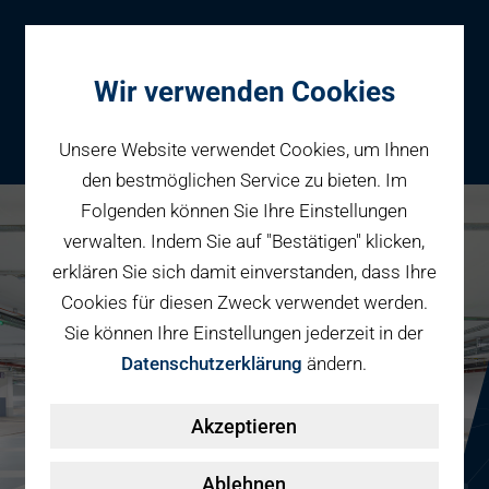
Wir verwenden Cookies
Unsere Website verwendet Cookies, um Ihnen
den bestmöglichen Service zu bieten. Im
Folgenden können Sie Ihre Einstellungen
Parken
verwalten. Indem Sie auf "Bestätigen" klicken,
Karriere bei PBW
Reservieren
erklären Sie sich damit einverstanden, dass Ihre
Geschäftspartner
Cookies für diesen Zweck verwendet werden.
Fahrradparken
Sie können Ihre Einstellungen jederzeit in der
Parkraumbewirtschaftung
Services
Datenschutzerklärung
ändern.
Elektromobilität
Über uns
Akzeptieren
Smart Mobility Hubs
Karriere
Nachhaltigkeit & PV
Kontakt
Ablehnen