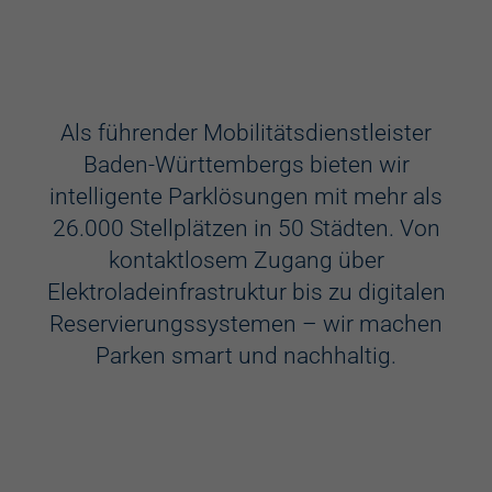
Ausstattung
Aufzug
Als führender Mobilitätsdienstleister
Baden-Württembergs bieten wir
Videokameras
intelligente Parklösungen mit mehr als
Schülerkunst
26.000 Stellplätzen in 50 Städten. Von
kontaktlosem Zugang über
WC
Elektroladeinfrastruktur bis zu digitalen
Behindertenstellplätze
Reservierungssystemen – wir machen
Parken smart und nachhaltig.
Familienstellplätze
Kennzeichenerkennung
Elektroladestation