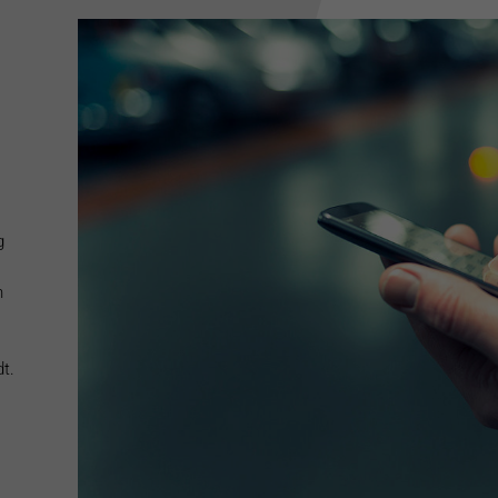
g
n
t.