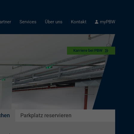
artner
Services
Über uns
Kontakt
myPBW
Karriere bei PBW
chen
Parkplatz reservieren