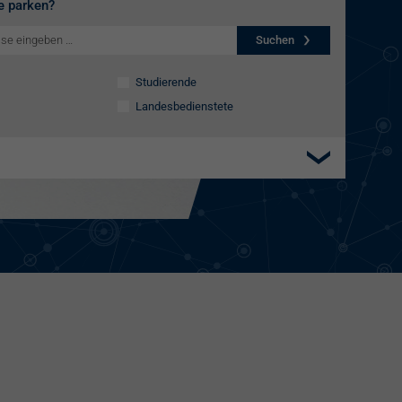
e parken?
Suchen
Studierende
Landesbedienstete
Elektroladestation
re:charge-Karte
EnBW Mobility
Spontanladen
llplätze
ätze