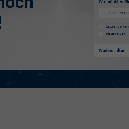
 noch
Wo möchten Si
!
Kurzzeitparken
Dauerparken
Weitere Filter
Ausstattung
Aufzug
Videokameras
Schülerkunst
WC
Behindertenste
Familienstellpl